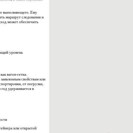
 ее выполняющего. Ему
ить маршрут следования и
дход может обеспечить
о
жащий уровень
как вагон-сетка.
ь заявленным свойствам или
портировки, от погрузки,
 год удерживается в
ости
тейнера или открытой