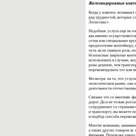
Железнодорожные конте
Когда у клиента возникает
ряд трудностей, которых 
Логистикс».
Подобная услуга еще не оч
как именно осуществляется 
сетки или специальные кру
предпочтение контейнеру, 
чуть ли не главную роль, 
безопасные закрытые конте
использовать в случаях, к
разы дешевле, чем транспо
порекомендовать тот или и
Несмотря на то, что услуг
логистическом рынке, она 
деятельности отечественн
Связано это со многими фа
дорог. Да и не только рос
сотрудничает со странами-
и транспорту, вы можете п
и подбор способа перевозк
Многие компании, занимаю
а также других товаров за
фирмами. Перевозка такого