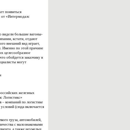
жет появиться
н от «Интермодалс
но видели большие вагоны-
пании, кстати, отдают
ого внешний вид играет,
ы. Именно по этой причине
 их целесообразное
что обойдется заказчику в
ециалисты могут
ом
 российских железных
лс Логистикс»
в – компаний по логистике
с условий (сюда включается
кого груза, автомобилей,
дничества с малознакомыми
лиента, а также неумелых