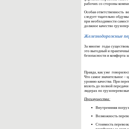
рабочих со стороны компа
Особая ответственность во
следует тщательно обдумыв
при необходимости самосто
должное качество грузопер
Железнодорожные пер
За многие годы существова
это выгодный и практичны
безопасности и комфорта за
Правда, как уже говорилос
Что самое значительное – ц
уровню качества. При пере
вплоть до полной передачи
лидерах по грузоперевозка
Преимущества:
Внутреннняя погруз
Возможность перево
Стоимость перевозк
платформы за счет 