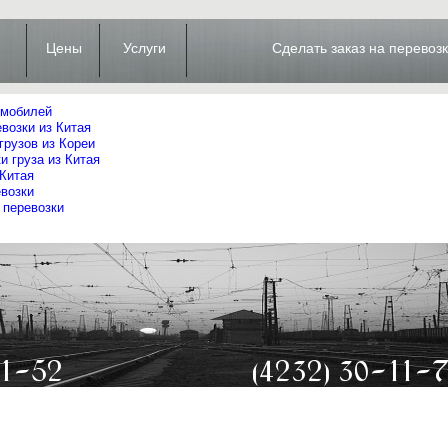
я
Цены
Услуги
Сделать заказ на перевозк
омобилей
возки из Китая
грузов из Кореи
и груза из Китая
 Китая
возки
перевозки