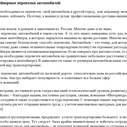
йнерные перевозки автомобилей
 необходимость перевезти свой автомобиль в другой город, или заграницу мо
сложно избежать. Поэтому, к вашим услугам профессиональная доставка маши
ень вошла в доверие к заказчикам из России. Многие даже и не знаю,
перевозка автомобилей в таком случае. А те, кто знают, наверняка хоть раз, 
пные контейнеры, в которых паркуются машины во время доставки. Многие ком
как самому безопасному способу перевозки. Автомобиль – это товар, для котор
поэтому даже самые незначительные повреждения потянут на огромные расход
йнеры являются оптимальным вариантом. Если говорить про вагоны-сетки, то
огда необходимо перевезти автомобиль на сравнительно небольшое расстояние (
ртировка в контейнере). В зависимости также от размеров автомобиля наши сп
ной вид транспортировки.
а перевозки автомобилей по железной дороге относительно нова на российск
очень быстро набирает популярность и охватывает все больше сфер
ых компаний.
кторами, но главную роль сыграл высокий технологический уровень развития
сийских – благодаря нашим, постоянно растущим, связям, компания «Интермода
соседями и также осуществляется туда перевозки. С помощью наших партнеро
олучить расчет отправки вашего груза, с учетом максимально выгодных для ва
и).
щиеся грузоперевозками, предлагают услуги транспортировки большого и мел
 особо низкую цену. Тут следует быть крайне внимательные и избегать сотру
 ценного груза, как автомобиль – не потерпит излишней экономии со стороны к